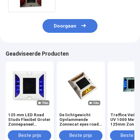
Doorgaan
Geadviseerde Producten
125 mm LED Road
De lichtgewicht
Traffice Veilig
Studs Flexibel Groter
Opvlammende
UV 1000 Meter
Zonnepaneel
Zonnecat eyes road
125mm Zonne
Reflecterend voor
stud white Deklaag
LEIDENE
verkeersveiligheid
van 2V 250MA
Weerspiegelen
Beste prijs
Beste prijs
Beste pri
Wegnagels