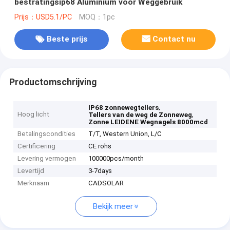
bestratingsip68 Aluminium voor Weggebruik
Prijs：USD5.1/PC
MOQ：1pc
Beste prijs
Contact nu
Productomschrijving
,
IP68 zonnewegtellers
Hoog licht
,
Tellers van de weg de Zonneweg
Zonne LEIDENE Wegnagels 8000mcd
Betalingscondities
T/T, Western Union, L/C
Certificering
CE rohs
Levering vermogen
100000pcs/month
Levertijd
3-7days
Merknaam
CADSOLAR
Bekijk meer