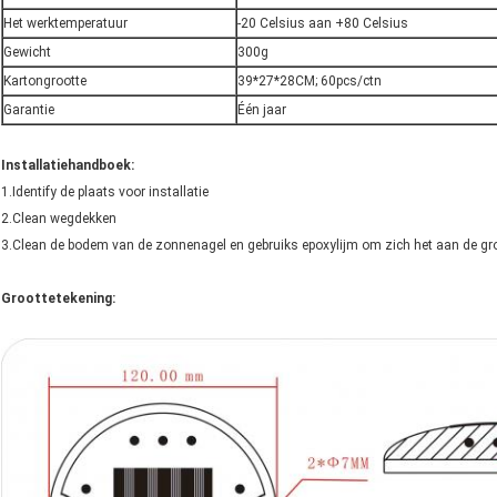
Het werktemperatuur
-20 Celsius aan +80 Celsius
Gewicht
300g
Kartongrootte
39*27*28CM; 60pcs/ctn
Garantie
Één jaar
Installatiehandboek:
1.Identify de plaats voor installatie
2.Clean wegdekken
3.Clean de bodem van de zonnenagel en gebruiks epoxylijm om zich het aan de gr
Groottetekening: