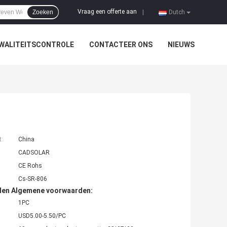
Vraag een offerte aan
Zoeken
|
Dutch
WALITEITSCONTROLE
CONTACTEER ONS
NIEUWS
t:
China
CADSOLAR
CE Rohs
Cs-SR-806
den Algemene voorwaarden:
1PC
USD5.00-5.50/PC