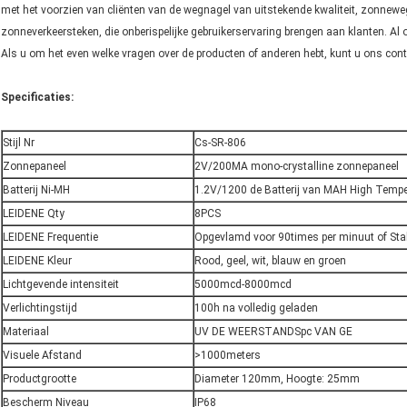
met het voorzien van cliënten van de wegnagel van uitstekende kwaliteit, zonnew
zonneverkeersteken, die onberispelijke gebruikerservaring brengen aan klanten. A
Als u om het even welke vragen over de producten of anderen hebt, kunt u ons contac
Specificaties:
Stijl Nr
Cs-SR-806
Zonnepaneel
2V/200MA mono-crystalline zonnepaneel
Batterij Ni-MH
1.2V/1200 de Batterij van MAH High Tempe
LEIDENE Qty
8PCS
LEIDENE Frequentie
Opgevlamd voor 90times per minuut of Sta
LEIDENE Kleur
Rood, geel, wit, blauw en groen
Lichtgevende intensiteit
5000mcd-8000mcd
Verlichtingstijd
100h na volledig geladen
Materiaal
UV DE WEERSTANDSpc VAN GE
Visuele Afstand
>1000meters
Productgrootte
Diameter 120mm, Hoogte: 25mm
Bescherm Niveau
IP68