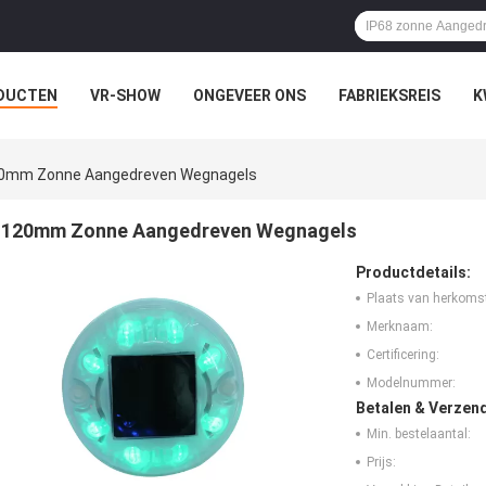
DUCTEN
VR-SHOW
ONGEVEER ONS
FABRIEKSREIS
K
0mm Zonne Aangedreven Wegnagels
120mm Zonne Aangedreven Wegnagels
Productdetails:
Plaats van herkoms
Merknaam:
Certificering:
Modelnummer:
Betalen & Verzen
Min. bestelaantal:
Prijs: