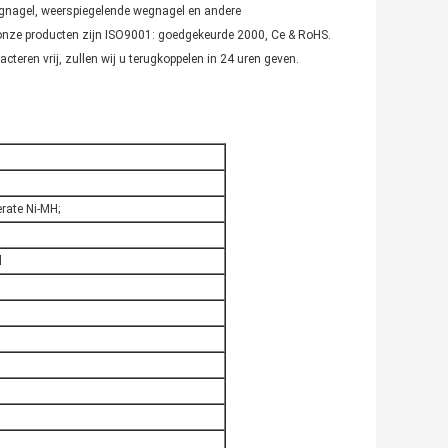
egnagel, weerspiegelende wegnagel en andere
l onze producten zijn ISO9001: goedgekeurde 2000, Ce & RoHS.
teren vrij, zullen wij u terugkoppelen in 24 uren geven.
rate Ni-MH;
l