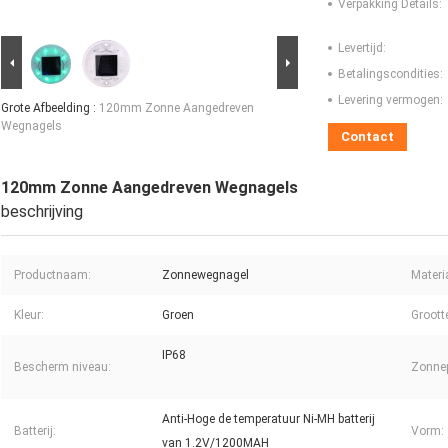
Verpakking Details:
Levertijd:
Betalingscondities:
Levering vermogen:
Grote Afbeelding :
120mm Zonne Aangedreven
Wegnagels
Contact
120mm Zonne Aangedreven Wegnagels
beschrijving
Productnaam:
Zonnewegnagel
Materi
Kleur:
Groen
Groott
IP68
Bescherm niveau:
Zonnep
Anti-Hoge de temperatuur Ni-MH batterij
Batterij:
Vorm:
van 1.2V/1200MAH