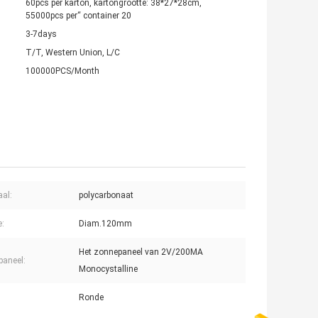
60pcs per karton, kartongrootte: 38*27*28cm,
55000pcs per“ container 20
3-7days
T/T, Western Union, L/C
100000PCS/Month
aal:
polycarbonaat
e:
Diam.120mm
Het zonnepaneel van 2V/200MA
aneel:
Monocystalline
Ronde