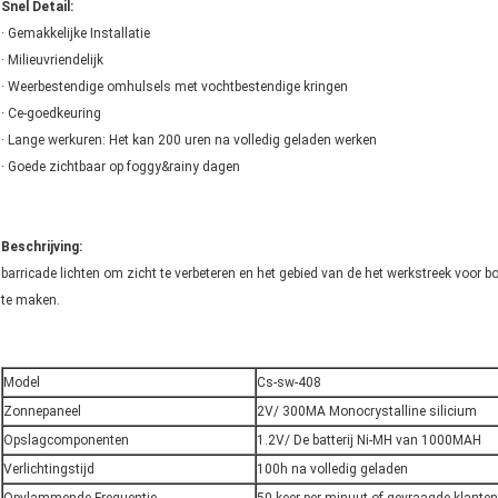
Snel Detail:
· Gemakkelijke Installatie
· Milieuvriendelijk
· Weerbestendige omhulsels met vochtbestendige kringen
· Ce-goedkeuring
· Lange werkuren: Het kan 200 uren na volledig geladen werken
· Goede zichtbaar op foggy&rainy dagen
Beschrijving:
barricade lichten om zicht te verbeteren en het gebied van de het werkstreek voor 
te maken.
Model
Cs-sw-408
Zonnepaneel
2V/ 300MA Monocrystalline silicium
Opslagcomponenten
1.2V/ De batterij Ni-MH van 1000MAH
Verlichtingstijd
100h na volledig geladen