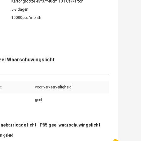
Kartongrootte 43*37*40cm 10 PCs/karton
5-8 dagen
10000pcs/month
eel Waarschuwingslicht
k:
voor verkeerveiligheid
geel
nebarricade licht
IP65 geel waarschuwingslicht
,
n geleid