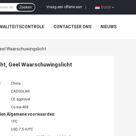
Vraag een offerte aan
Zoeken
|
Dutch
WALITEITSCONTROLE
CONTACTEER ONS
NIEUWS
Geel Waarschuwingslicht
ht, Geel Waarschuwingslicht
t:
China
CADSOLAR
CE approvel
Cs-sw-408
den Algemene voorwaarden:
1PC
USD 7.5-9/PC