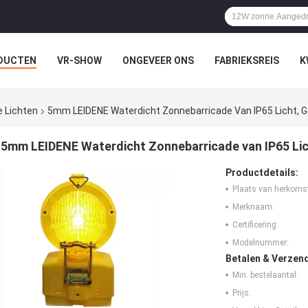
DUCTEN
VR-SHOW
ONGEVEER ONS
FABRIEKSREIS
K
 Lichten
5mm LEIDENE Waterdicht Zonnebarricade Van IP65 Licht, 
5mm LEIDENE Waterdicht Zonnebarricade van IP65 Lic
Productdetails:
Plaats van herkoms
Merknaam:
Certificering:
Modelnummer:
Betalen & Verzen
Min. bestelaantal:
Prijs: