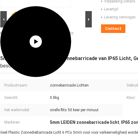
Verpakking Details:
Levertijd:
Levering vermogen:
Contact
Grote Afbeelding :
5mm LEIDENE Waterdicht
Zonnebarricade van IP65 Licht, Geel
Waarschuwingslicht
5mm LEIDENE Waterdicht Zonnebarricade van IP65 Licht, G
beschrijving
Productnaam:
zonnebarricade Lichten
Gebrui
Gewicht:
0.8kg
Kleur:
Het werkmodel:
snelle flits 50 keer per minuut
5mm LEIDEN zonnebarricade licht
IP65 zon
Markeren:
,
Geel Plastic ZonnedieBarricade Licht 6 PCs 5mm voor voor verkeerveiligheid worde