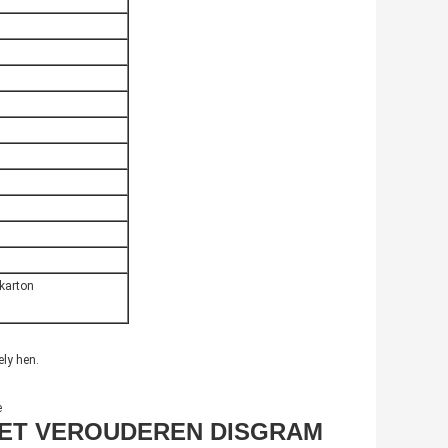
karton
ely hen.
e
HET VEROUDEREN DISGRAM