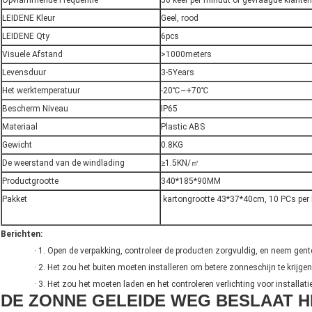
Opvlammende Frequentie
50 keer per minuut of gevraagde klanten
LEIDENE Kleur
Geel, rood
LEIDENE Qty
6pcs
Visuele Afstand
>1000meters
Levensduur
3-5Years
Het werktemperatuur
-20℃~+70℃
Bescherm Niveau
IP65
Materiaal
Plastic ABS
Gewicht
0.8KG
De weerstand van de windlading
≥1.5KN/㎡
Productgrootte
340*185*90MM
Pakket
kartongrootte 43*37*40cm, 10 PCs per 
Berichten:
· 1. Open de verpakking, controleer de producten zorgvuldig, en neem gent
· 2. Het zou het buiten moeten installeren om betere zonneschijn te krijgen
· 3. Het zou het moeten laden en het controleren verlichting voor installati
DE ZONNE GELEIDE WEG BESLAAT 